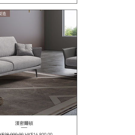
製造
快速瀏覽
漢密爾頓
般價格
促銷價格
K$28,000.00
HK$16,800.00