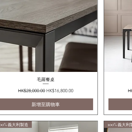
快速瀏覽
毛羅餐桌
一般價格
促銷價格
一
HK$28,000.00
HK$16,800.00
H
新增至購物車
100% 義大利製造
100% 義大利