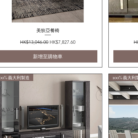
快速瀏覽
美狄亞餐椅
一般價格
促銷價格
一
HK$13,046.00
HK$7,827.60
H
新增至購物車
100% 義大利製造
100% 義大利