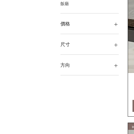
飯廳
價格
HK$3,990
HK$38,598
尺寸
+50(分機)
2 座
方向
2 座加號
2座2坐墊
門向右打開
W100(2門)
門向左打開
W120
W160
單身的