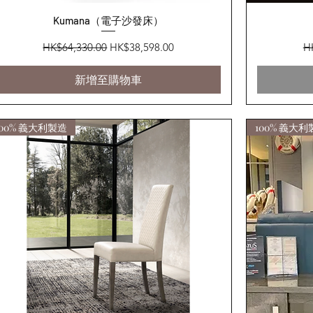
快速瀏覽
Kumana（電子沙發床）
一般價格
促銷價格
一
HK$64,330.00
HK$38,598.00
H
新增至購物車
100% 義大利製造
100% 義大利