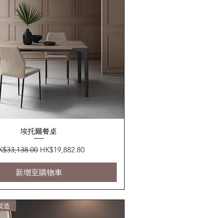
快速瀏覽
埃托爾餐桌
般價格
促銷價格
K$33,138.00
HK$19,882.80
新增至購物車
製造