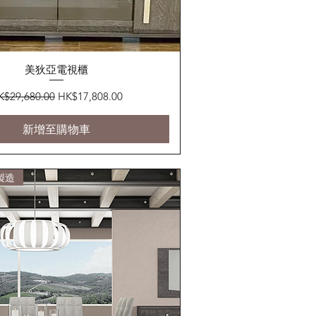
快速瀏覽
美狄亞電視櫃
般價格
促銷價格
K$29,680.00
HK$17,808.00
新增至購物車
製造