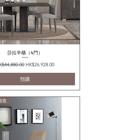
快速瀏覽
莎拉半櫃（4門）
般價格
促銷價格
K$44,880.00
HK$26,928.00
預購
製造