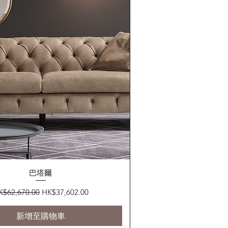
快速瀏覽
巴塔爾
般價格
促銷價格
K$62,670.00
HK$37,602.00
新增至購物車