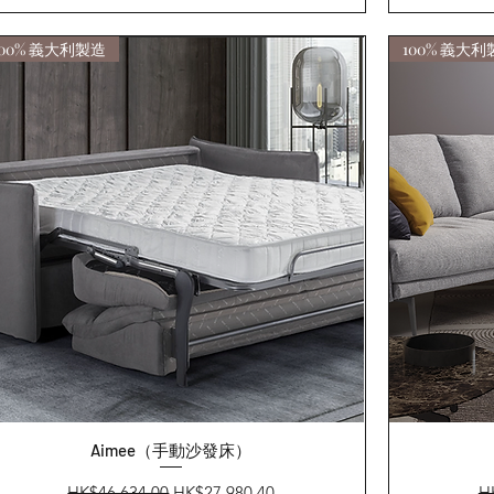
100% 義大利製造
100% 義大利
快速瀏覽
Aimee（手動沙發床）
一般價格
促銷價格
一
HK$46,634.00
HK$27,980.40
H