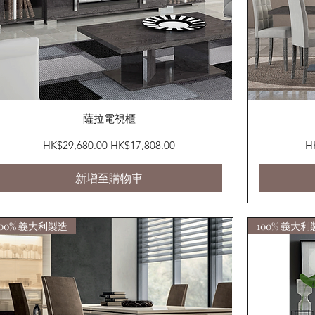
快速瀏覽
薩拉電視櫃
一般價格
促銷價格
一
HK$29,680.00
HK$17,808.00
H
新增至購物車
100% 義大利製造
100% 義大利