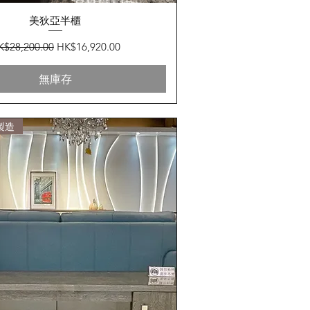
快速瀏覽
美狄亞半櫃
般價格
促銷價格
K$28,200.00
HK$16,920.00
無庫存
製造