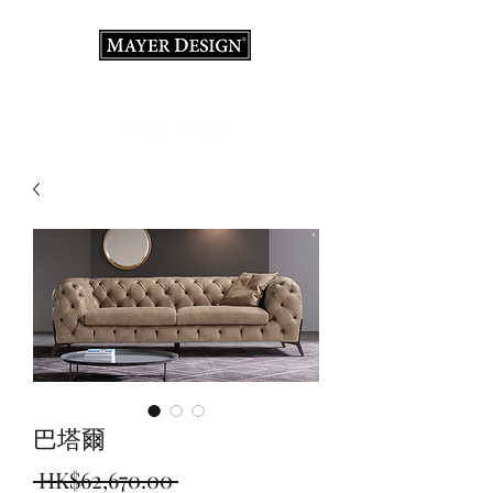
室內設計顧問·裝修·義大利家具店
巴塔爾
一
 HK$62,670.00 