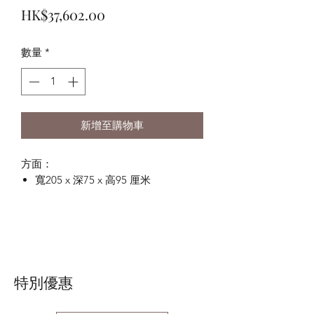
促
般
HK$37,602.00
銷
價
數量
*
價
格
格
新增至購物車
方面：
寬205 x 深75 x 高95 厘米
特別優惠