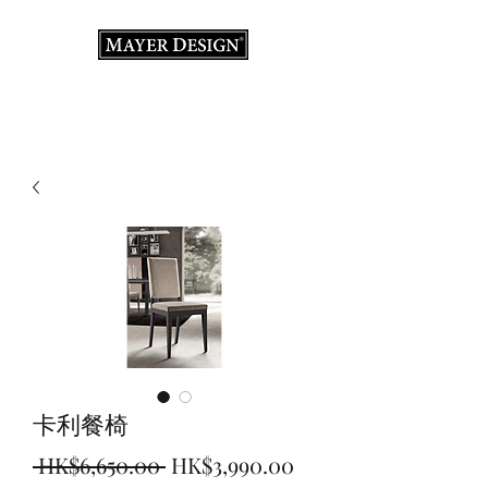
室內設計顧問·裝修·義大利家具店
卡利餐椅
一
促
 HK$6,650.00 
HK$3,990.00