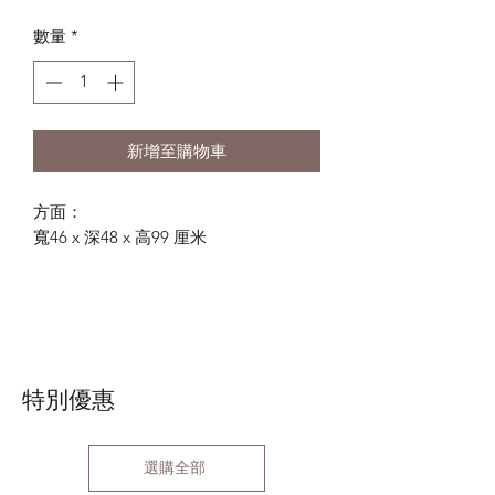
般
銷
數量
*
價
價
格
格
新增至購物車
方面：
寬46 x 深48 x 高99 厘米
特別優惠
選購全部