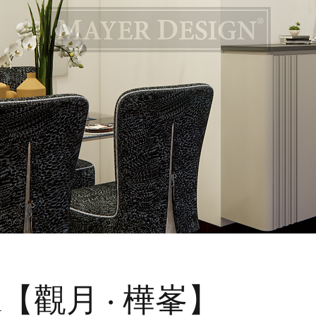
tan【觀月 · 樺峯】