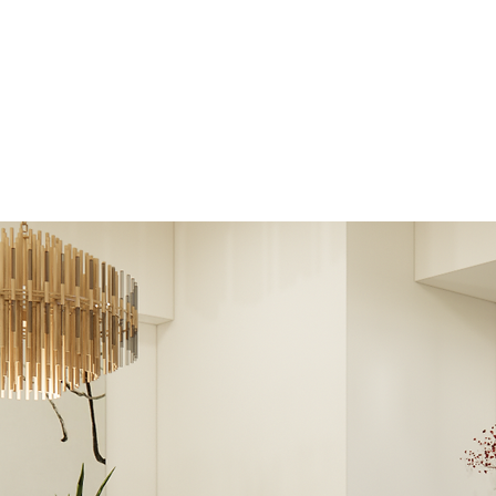
顧問·裝修·義大利家具店
們